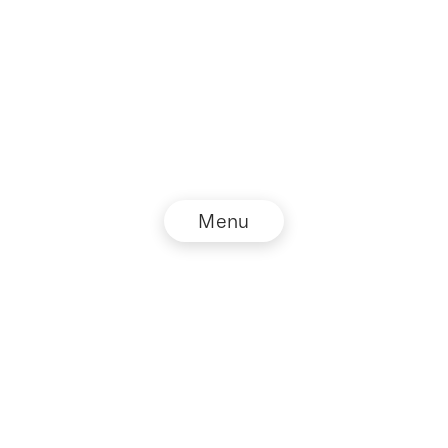
Menu
© NZZ Connect 2026
Datenschutz
AGB
Impressum